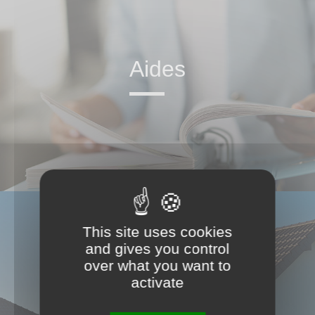
Aides
This site uses cookies
and gives you control
over what you want to
activate
Produits